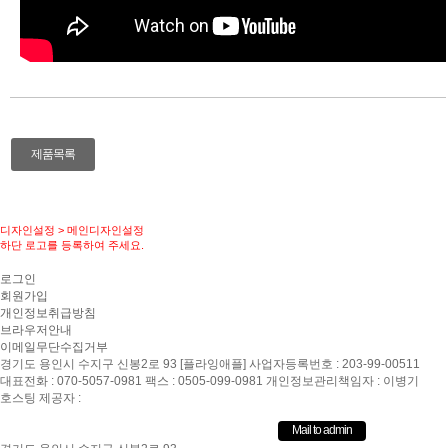
제품목록
디자인설정 > 메인디자인설정
하단 로고를 등록하여 주세요.
로그인
회원가입
개인정보취급방침
브라우저안내
이메일무단수집거부
경기도 용인시 수지구 신봉2로 93 [플라잉애플] 사업자등록번호 : 203-99-00511
대표전화 : 070-5057-0981 팩스 : 0505-099-0981 개인정보관리책임자 : 이병기
호스팅 제공자 :
Copyright ⓒ 2026 Flying Apple. All rights reserved.
Mail to admin