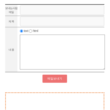
보내는사람
메일
제 목
text
html
내 용
메일보내기