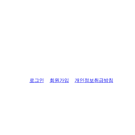
로그인
회원가입
개인정보취급방침
경기도 용인시 수지구 신봉2로 93
[플라잉애플] 사업자등록번호 : 203-99-00511
대표전화 : 070-5057-0981 팩스 : 0505-099-0981
개인정보관리책임자 : 이병기
Copyright ⓒ 2026 Flying Apple. All rights reserved.