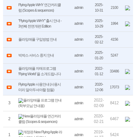
Flying Apple WHY 연간커리큘
2025-
admin
2100
럼 (Scopes & sequences)
10-31
"Flying Apple WHY" 출시 안내 -
2025-
admin
1994
3번째 전면개편 Edition
10-29
2025-
플라잉애플 구입방법 안내
admin
4156
02-12
2025-
빅박스 서비스 중지 안내
admin
5247
01-20
플라잉애플 자매프로그램
2022-
admin
33486
'Flying World' 을 소개드립니다
01-12
Flying Apple 사용안내 (사용시
2020-
admin
17073
미리 알아두셔야할 점들)
12-06
2022-
플라앙애플 프로그램 안내
3
8412
admin
02-09
(학부모님 안내용)
2020-
New플라잉애플 연간커리
2
6467
admin
02-21
큘럼 (Scopes & sequences)
2019-
개정판 New Flying Apple 라
1
5424
admin