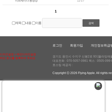
11-27
이브세미나 동영상
1
제목
내용
이름
검색
로그인
회원가입
개인정보취급
디자인설정 > 메인디자인설정
경기도 용인시 수지구 신봉2로 93 [플라잉애플] 
하단 로고를 등록하여 주세요.
대표전화 : 070-5057-0981 팩스 : 0505-
호스팅 제공자 :
Copyright ⓒ 2026 Flying Apple. All rights r