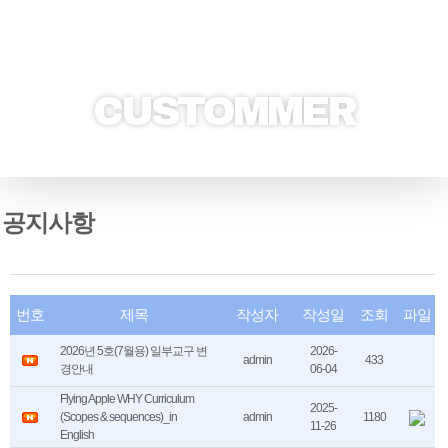
CUSTOMMER
공지사항
번호
제목
작성자
작성일
조회
파일
2026년 5호(7월용) 일부교구 변
2026-
admin
433
경안내
06-04
Flying Apple WHY Curriculum
2025-
(Scopes & sequences)_in
admin
1180
11-26
English